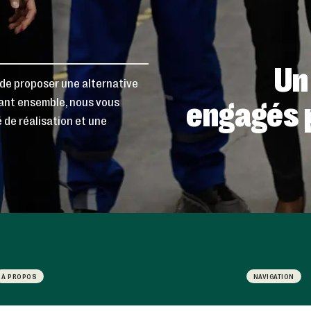
Un
x de proposer une alternative
engagés 
llant ensemble, nous vous
 de réalisation et une
À PROPOS
NAVIGATION
e collectif
Accueil